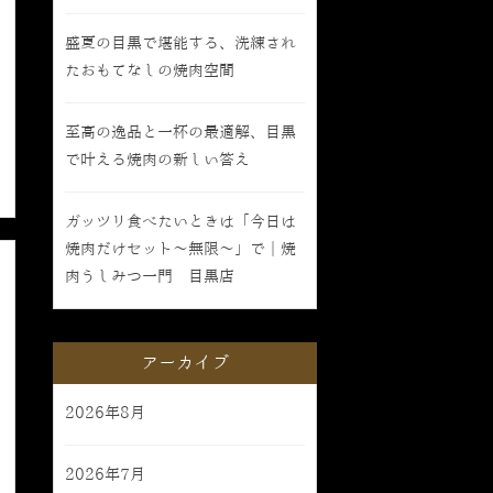
盛夏の目黒で堪能する、洗練され
たおもてなしの焼肉空間
至高の逸品と一杯の最適解、目黒
で叶える焼肉の新しい答え
ガッツリ食べたいときは「今日は
焼肉だけセット〜無限〜」で｜焼
肉うしみつ一門 目黒店
アーカイブ
2026年8月
2026年7月