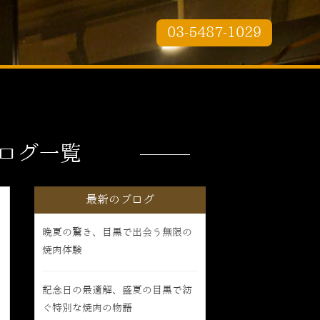
03-5487-1029
ログ一覧
最新のブログ
晩夏の驚き、目黒で出会う無限の
焼肉体験
記念日の最適解、盛夏の目黒で紡
ぐ特別な焼肉の物語