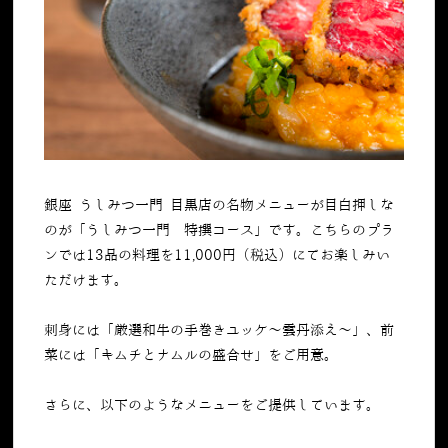
銀座 うしみつ一門 目黒店の名物メニューが目白押しな
のが「うしみつ一門 特撰コース」です。こちらのプラ
ンでは
13
品の料理を
11,000
円（税込）にてお楽しみい
ただけます。
刺身には「厳選和牛の手巻きユッケ～雲丹添え～」、前
菜には「キムチとナムルの盛合せ」をご用意。
さらに、以下のようなメニューをご提供しています。