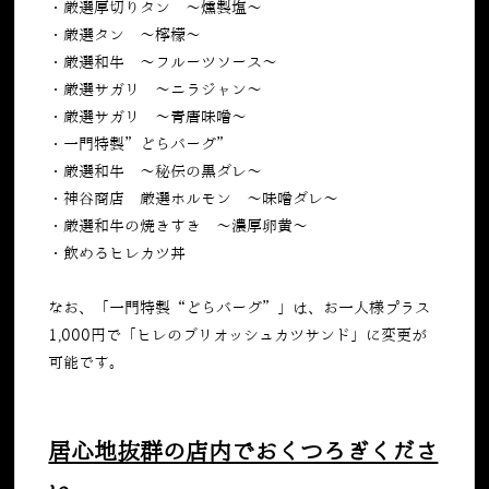
・厳選厚切りタン ～燻製塩～
・厳選タン ～檸檬〜
・厳選和牛 ～フルーツソース〜
・厳選サガリ ～ニラジャン〜
・厳選サガリ ～青唐味噌～
・一門特製”どらバーグ”
・厳選和牛 ～秘伝の黒ダレ〜
・神谷商店 厳選ホルモン ～味噌ダレ〜
・厳選和牛の焼きすき ～濃厚卵黄～
・飲めるヒレカツ丼
なお、「一門特製“どらバーグ”」は、お一人様プラス
1,000
円で「ヒレのブリオッシュカツサンド」に変更が
可能です。
居心地抜群の店内でおくつろぎくださ