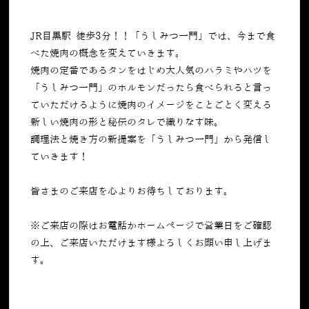
JR目黒駅 徒歩3分！！「うしみつ一門」では、今まで食
べた焼肉の概念を変えていきます。
焼肉の定番であるタンをはじめ大人気のハラミやハツを
「うしみつ一門」のホルモンだったら食べられると言っ
ていただけるように焼肉のイメージをことごとく変える
新しい焼肉の形と秘伝のタレで織りなす味。
調理法と焼き方の新提案を「うしみつ一門」から発信し
ていきます！
皆さまのご来店を心よりお待ちしております。
※ご来店の際はお電話かホームページで営業日をご確認
の上、ご来店いただけます様よろしくお願い申し上げま
す。