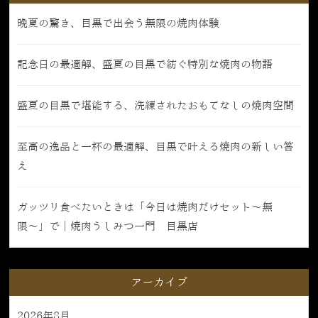
晩夏の驚き、目黒で出会う無限の焼肉体験
記念日の最適解、盛夏の目黒で紡ぐ特別な焼肉の物語
盛夏の目黒で堪能する、洗練されたおもてなしの焼肉空間
至高の逸品と一杯の最適解、目黒で叶える焼肉の新しい答
え
ガッツリ食べたいときは「今日は焼肉だけセット〜無
限〜」で｜焼肉うしみつ一門 目黒店
アーカイブ
2026年8月