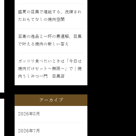
盛夏の目黒で堪能する、洗練され
たおもてなしの焼肉空間
至高の逸品と一杯の最適解、目黒
で叶える焼肉の新しい答え
ガッツリ食べたいときは「今日は
焼肉だけセット〜無限〜」で｜焼
肉うしみつ一門 目黒店
アーカイブ
2026年8月
2026年7月