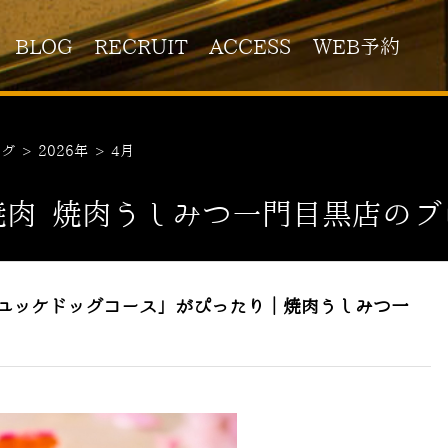
BLOG
RECRUIT
ACCESS
WEB予約
ログ
>
2026年
>
4月
焼肉 焼肉うしみつ一門目黒店のブ
ユッケドッグコース」がぴったり｜焼肉うしみつ一