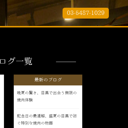
03-5487-1029
ログ一覧
最新のブログ
晩夏の驚き、目黒で出会う無限の
焼肉体験
記念日の最適解、盛夏の目黒で紡
ぐ特別な焼肉の物語