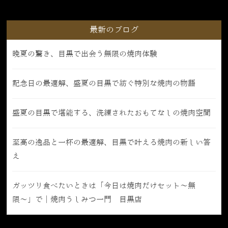
最新のブログ
晩夏の驚き、目黒で出会う無限の焼肉体験
記念日の最適解、盛夏の目黒で紡ぐ特別な焼肉の物語
盛夏の目黒で堪能する、洗練されたおもてなしの焼肉空間
至高の逸品と一杯の最適解、目黒で叶える焼肉の新しい答
え
ガッツリ食べたいときは「今日は焼肉だけセット〜無
限〜」で｜焼肉うしみつ一門 目黒店