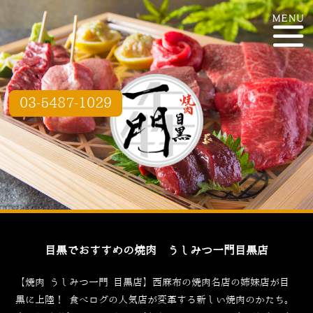
03-5487-1029
目黒でおすすめの焼肉 うしみつ一門目黒店
【焼肉 うしみつ一門 目黒店】西麻布の焼肉名店の姉妹店が目
黒に上陸！
食べログ
の人気店が変革する新しい焼肉のかたち。