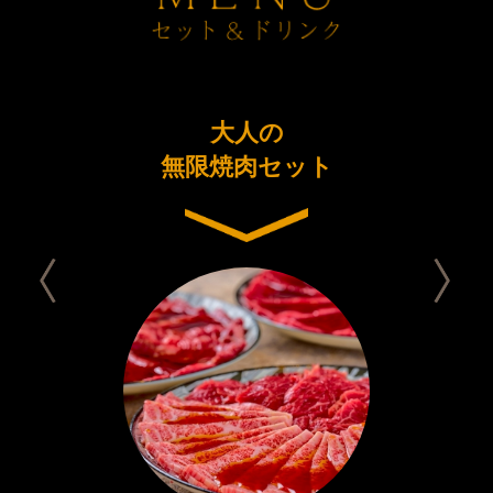
ーアル
大人の
今日は
念コース
無限焼肉セット
セット 