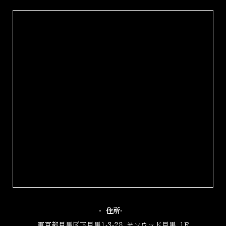
‐住所‐
東京都目黒区下目黒1-3-28 サンウッド目黒 1F