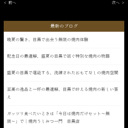
< 前へ
次へ >
最新のブログ
晩夏の驚き、目黒で出会う無限の焼肉体験
記念日の最適解、盛夏の目黒で紡ぐ特別な焼肉の物語
盛夏の目黒で堪能する、洗練されたおもてなしの焼肉空間
至高の逸品と一杯の最適解、目黒で叶える焼肉の新しい答
え
ガッツリ食べたいときは「今日は焼肉だけセット〜無
限〜」で｜焼肉うしみつ一門 目黒店