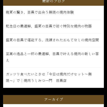
最新のブログ
晩夏の驚き、目黒で出会う無限の焼肉体験
記念日の最適解、盛夏の目黒で紡ぐ特別な焼肉の物語
盛夏の目黒で堪能する、洗練されたおもてなしの焼肉空間
至高の逸品と一杯の最適解、目黒で叶える焼肉の新しい答
え
ガッツリ食べたいときは「今日は焼肉だけセット〜無
限〜」で｜焼肉うしみつ一門 目黒店
アーカイブ