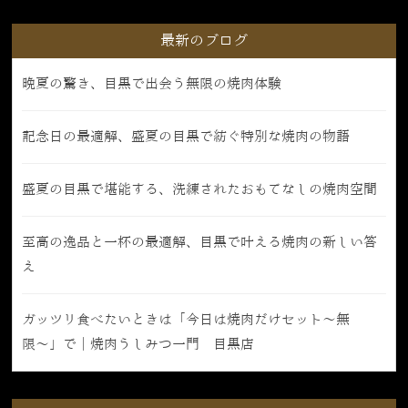
最新のブログ
晩夏の驚き、目黒で出会う無限の焼肉体験
記念日の最適解、盛夏の目黒で紡ぐ特別な焼肉の物語
盛夏の目黒で堪能する、洗練されたおもてなしの焼肉空間
至高の逸品と一杯の最適解、目黒で叶える焼肉の新しい答
え
ガッツリ食べたいときは「今日は焼肉だけセット〜無
限〜」で｜焼肉うしみつ一門 目黒店