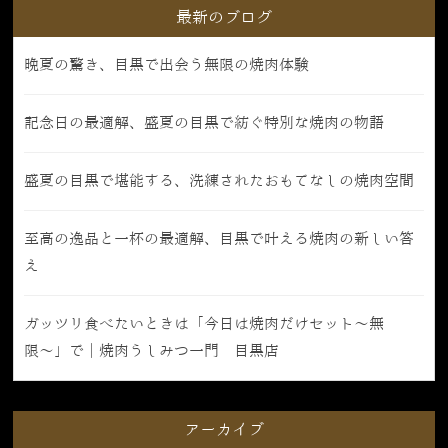
最新のブログ
晩夏の驚き、目黒で出会う無限の焼肉体験
記念日の最適解、盛夏の目黒で紡ぐ特別な焼肉の物語
盛夏の目黒で堪能する、洗練されたおもてなしの焼肉空間
至高の逸品と一杯の最適解、目黒で叶える焼肉の新しい答
え
ガッツリ食べたいときは「今日は焼肉だけセット〜無
限〜」で｜焼肉うしみつ一門 目黒店
アーカイブ