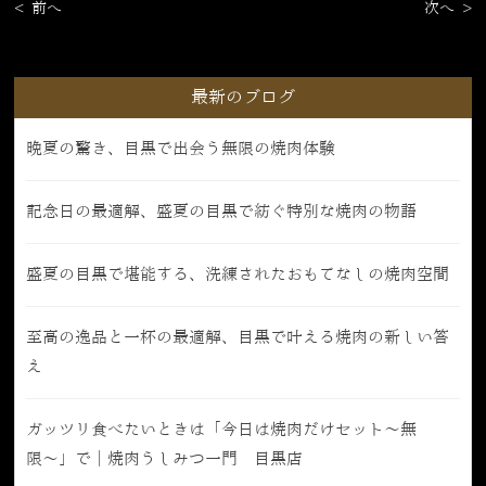
< 前へ
次へ >
最新のブログ
晩夏の驚き、目黒で出会う無限の焼肉体験
記念日の最適解、盛夏の目黒で紡ぐ特別な焼肉の物語
盛夏の目黒で堪能する、洗練されたおもてなしの焼肉空間
至高の逸品と一杯の最適解、目黒で叶える焼肉の新しい答
え
ガッツリ食べたいときは「今日は焼肉だけセット〜無
限〜」で｜焼肉うしみつ一門 目黒店