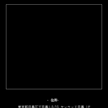
‐住所‐
東京都目黒区下目黒1-3-28 サンウッド目黒 1F