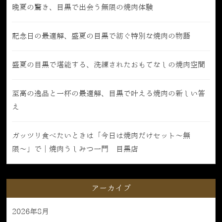
晩夏の驚き、目黒で出会う無限の焼肉体験
記念日の最適解、盛夏の目黒で紡ぐ特別な焼肉の物語
盛夏の目黒で堪能する、洗練されたおもてなしの焼肉空間
至高の逸品と一杯の最適解、目黒で叶える焼肉の新しい答
え
ガッツリ食べたいときは「今日は焼肉だけセット〜無
限〜」で｜焼肉うしみつ一門 目黒店
アーカイブ
2026年8月