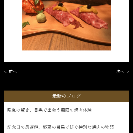
< 前へ
次へ >
最新のブログ
晩夏の驚き、目黒で出会う無限の焼肉体験
記念日の最適解、盛夏の目黒で紡ぐ特別な焼肉の物語