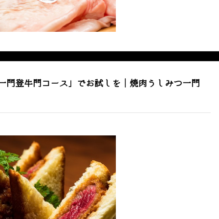
つ一門登牛門コース」でお試しを｜焼肉うしみつ一門