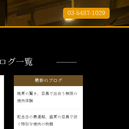
03-5487-1029
ログ一覧
最新のブログ
晩夏の驚き、目黒で出会う無限の
焼肉体験
記念日の最適解、盛夏の目黒で紡
ぐ特別な焼肉の物語