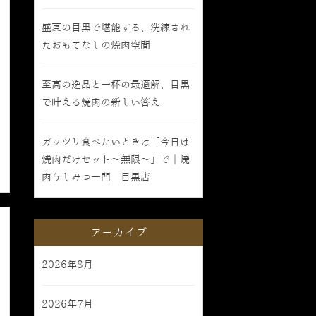
盛夏の目黒で堪能する、洗練され
たおもてなしの焼肉空間
至高の逸品と一杯の最適解、目黒
で叶える焼肉の新しい答え
ガッツリ食べたいときは「今日は
焼肉だけセット〜無限〜」で｜焼
肉うしみつ一門 目黒店
アーカイブ
2026年8月
2026年7月