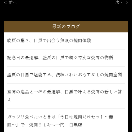
< 前へ
次へ >
最新のブログ
晩夏の驚き、目黒で出会う無限の焼肉体験
記念日の最適解、盛夏の目黒で紡ぐ特別な焼肉の物語
盛夏の目黒で堪能する、洗練されたおもてなしの焼肉空間
至高の逸品と一杯の最適解、目黒で叶える焼肉の新しい答
え
ガッツリ食べたいときは「今日は焼肉だけセット〜無
限〜」で｜焼肉うしみつ一門 目黒店