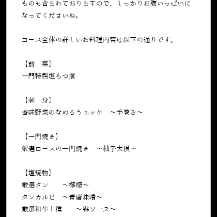
ものも含まれておりますので、しっかりお腹いっぱいに
なってくださいね。
コース全体の詳しいお料理内容は以下の通りです。
【前 菜】
一門特製塩もつ煮
【刺 身】
香味野菜のなめろうユッケ ～手巻き〜
【一門焼き】
厳選ロースの一門焼き ～柚子大根～
【塩焼物】
厳選タン ～檸檬～
タンカルビ ～青唐味噌～
厳選和牛１種 ～犇ソース～