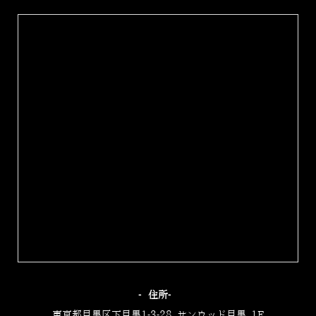
‐住所‐
東京都目黒区下目黒1-3-28 サンウッド目黒 1F