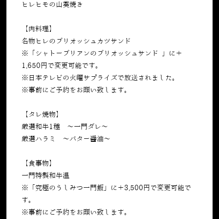
ヒレヒモの山葵焼き
【肉料理】
名物ヒレのブリオッシュカツサンド
※「シャトーブリアンのブリオッシュサンド 」に＋
1,650円で変更可能です。
※日本テレビの火曜サプライズで放送されました。
※事前にご予約をお願い致します。
【タレ焼物】
厳選和牛1種 ～一門ダレ～
厳選ハラミ 〜バター醤油～
【食事物】
一門特製和牛温麵
※「究極のうしみつ一門飯」に＋3,500円で変更可能で
す。
※事前にご予約をお願い致します。