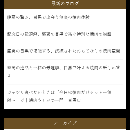
最新のブログ
晩夏の驚き、目黒で出会う無限の焼肉体験
記念日の最適解、盛夏の目黒で紡ぐ特別な焼肉の物語
盛夏の目黒で堪能する、洗練されたおもてなしの焼肉空間
至高の逸品と一杯の最適解、目黒で叶える焼肉の新しい答
え
ガッツリ食べたいときは「今日は焼肉だけセット〜無
限〜」で｜焼肉うしみつ一門 目黒店
アーカイブ