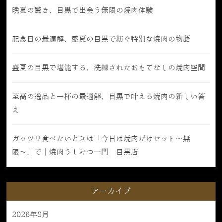
晩夏の驚き、目黒で出会う無限の焼肉体験
記念日の最適解、盛夏の目黒で紡ぐ特別な焼肉の物語
盛夏の目黒で堪能する、洗練されたおもてなしの焼肉空間
至高の逸品と一杯の最適解、目黒で叶える焼肉の新しい答
え
ガッツリ食べたいときは「今日は焼肉だけセット〜無
限〜」で｜焼肉うしみつ一門 目黒店
アーカイブ
2026年8月