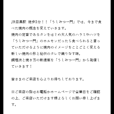
JR目黒駅 徒歩3分！！「うしみつ一門」では、今まで食
べた焼肉の概念を変えていきます。
焼肉の定番であるタンをはじめ大人気のハラミやハツを
「うしみつ一門」のホルモンだったら食べられると言っ
ていただけるように焼肉のイメージをことごとく変える
新しい焼肉の形と秘伝のタレで織りなす味。
調理法と焼き方の新提案を「うしみつ一門」から発信し
ていきます！
皆さまのご来店を心よりお待ちしております。
※ご来店の際はお電話かホームページで営業日をご確認
の上、ご来店いただけます様よろしくお願い申し上げま
す。