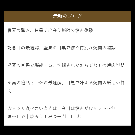
最新のブログ
晩夏の驚き、目黒で出会う無限の焼肉体験
記念日の最適解、盛夏の目黒で紡ぐ特別な焼肉の物語
盛夏の目黒で堪能する、洗練されたおもてなしの焼肉空間
至高の逸品と一杯の最適解、目黒で叶える焼肉の新しい答
え
ガッツリ食べたいときは「今日は焼肉だけセット〜無
限〜」で｜焼肉うしみつ一門 目黒店