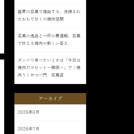
盛夏の目黒で堪能する、洗練され
たおもてなしの焼肉空間
至高の逸品と一杯の最適解、目黒
で叶える焼肉の新しい答え
ガッツリ食べたいときは「今日は
焼肉だけセット〜無限〜」で｜焼
肉うしみつ一門 目黒店
アーカイブ
2026年8月
2026年7月