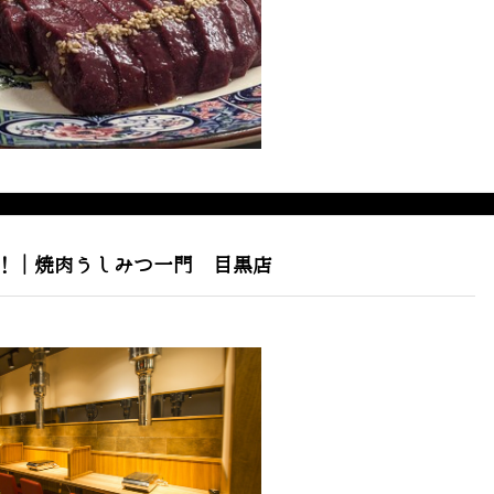
！｜焼肉うしみつ一門 目黒店