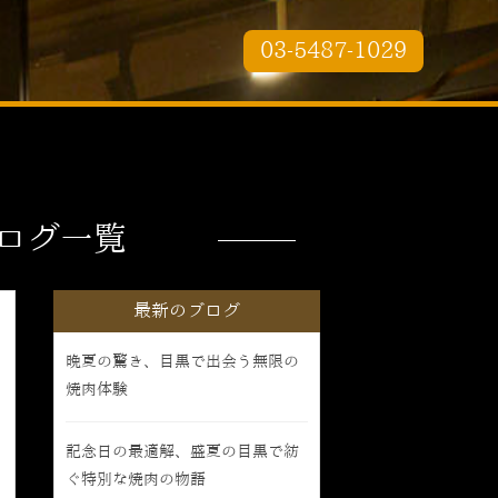
03-5487-1029
ログ一覧
最新のブログ
晩夏の驚き、目黒で出会う無限の
焼肉体験
記念日の最適解、盛夏の目黒で紡
ぐ特別な焼肉の物語