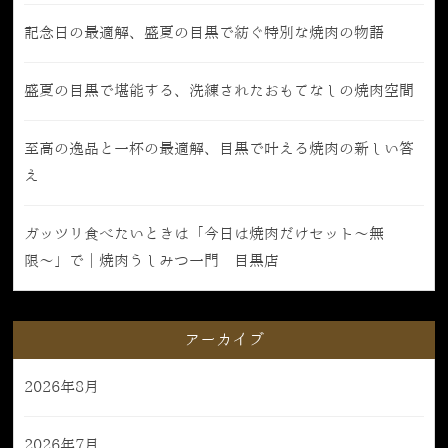
記念日の最適解、盛夏の目黒で紡ぐ特別な焼肉の物語
盛夏の目黒で堪能する、洗練されたおもてなしの焼肉空間
至高の逸品と一杯の最適解、目黒で叶える焼肉の新しい答
え
ガッツリ食べたいときは「今日は焼肉だけセット〜無
限〜」で｜焼肉うしみつ一門 目黒店
アーカイブ
2026年8月
2026年7月