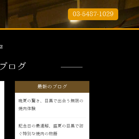
03-5487-1029
店
ブログ
最新のブログ
晩夏の驚き、目黒で出会う無限の
焼肉体験
記念日の最適解、盛夏の目黒で紡
ぐ特別な焼肉の物語