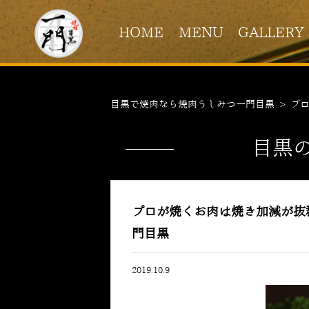
HOME
MENU
GALLERY
目黒で焼肉なら焼肉うしみつ一門目黒
>
ブ
目黒
プロが焼くお肉は焼き加減が抜
門目黒
2019.10.9