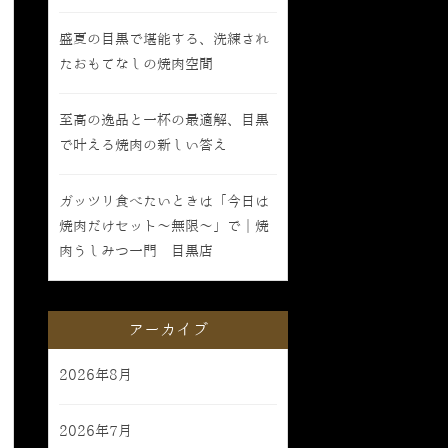
盛夏の目黒で堪能する、洗練され
たおもてなしの焼肉空間
至高の逸品と一杯の最適解、目黒
で叶える焼肉の新しい答え
ガッツリ食べたいときは「今日は
焼肉だけセット〜無限〜」で｜焼
肉うしみつ一門 目黒店
アーカイブ
2026年8月
2026年7月