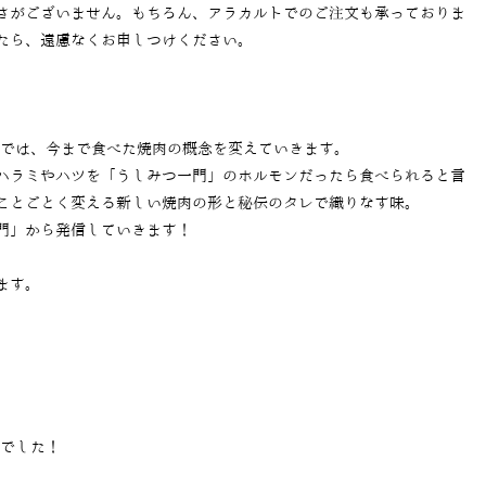
さがございません。もちろん、アラカルトでのご注文も承っておりま
たら、遠慮なくお申しつけください。
」では、今まで食べた焼肉の概念を変えていきます。
ハラミやハツを「うしみつ一門」のホルモンだったら食べられると言
ことごとく変える新しい焼肉の形と秘伝のタレで織りなす味。
門」から発信していきます！
ます。
当でした！