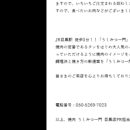
ますので、いちいちご注文される煩わし
すので、食べたいお肉などがございまし
JR目黒駅 徒歩3分！！「うしみつ一門
焼肉の定番であるタンをはじめ大人気の
っていただけるように焼肉のイメージを
調理法と焼き方の新提案を「うしみつ一
皆さまのご来店を心よりお待ちしており
電話番号：050-5269-7023
以上、焼肉 うしみつ一門 目黒店PR担