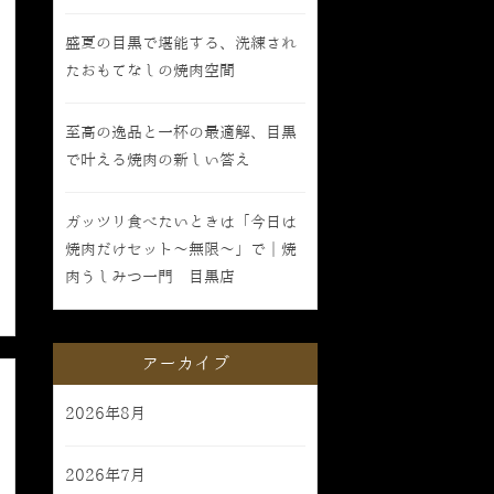
盛夏の目黒で堪能する、洗練され
たおもてなしの焼肉空間
至高の逸品と一杯の最適解、目黒
で叶える焼肉の新しい答え
ガッツリ食べたいときは「今日は
焼肉だけセット〜無限〜」で｜焼
肉うしみつ一門 目黒店
アーカイブ
2026年8月
2026年7月