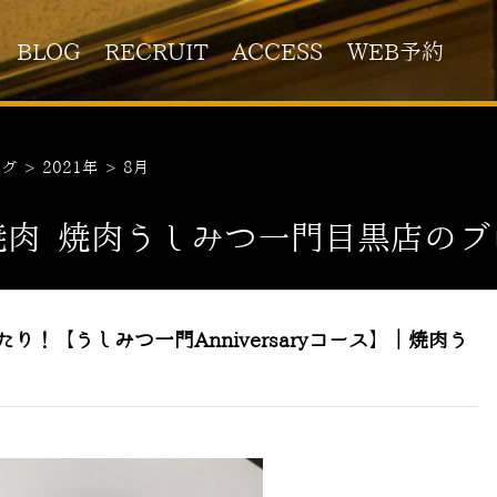
BLOG
RECRUIT
ACCESS
WEB予約
ログ
>
2021年
>
8月
焼肉 焼肉うしみつ一門目黒店のブ
！【うしみつ一門Anniversaryコース】｜焼肉う