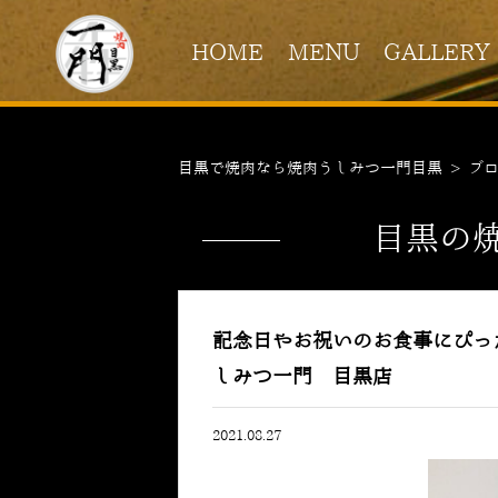
HOME
MENU
GALLERY
目黒で焼肉なら焼肉うしみつ一門目黒
>
ブ
目黒の
記念日やお祝いのお食事にぴったり
しみつ一門 目黒店
2021.08.27