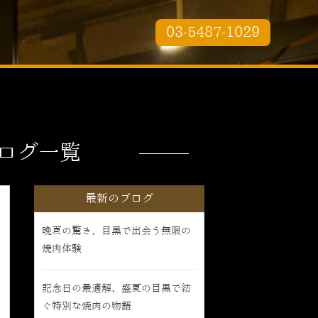
03-5487-1029
ログ一覧
最新のブログ
晩夏の驚き、目黒で出会う無限の
焼肉体験
記念日の最適解、盛夏の目黒で紡
ぐ特別な焼肉の物語