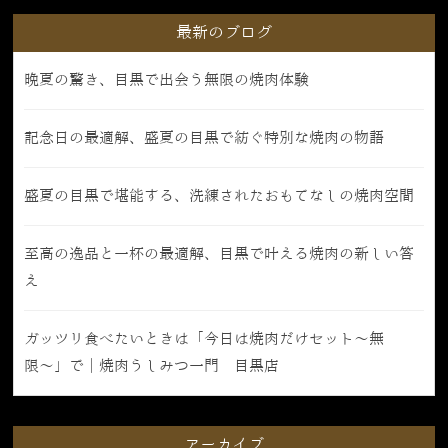
最新のブログ
晩夏の驚き、目黒で出会う無限の焼肉体験
記念日の最適解、盛夏の目黒で紡ぐ特別な焼肉の物語
盛夏の目黒で堪能する、洗練されたおもてなしの焼肉空間
至高の逸品と一杯の最適解、目黒で叶える焼肉の新しい答
え
ガッツリ食べたいときは「今日は焼肉だけセット〜無
限〜」で｜焼肉うしみつ一門 目黒店
アーカイブ