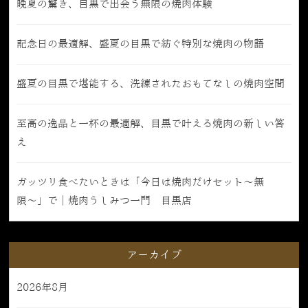
晩夏の驚き、目黒で出会う無限の焼肉体験
記念日の最適解、盛夏の目黒で紡ぐ特別な焼肉の物語
盛夏の目黒で堪能する、洗練されたおもてなしの焼肉空間
至高の逸品と一杯の最適解、目黒で叶える焼肉の新しい答
え
ガッツリ食べたいときは「今日は焼肉だけセット〜無
限〜」で｜焼肉うしみつ一門 目黒店
アーカイブ
2026年8月