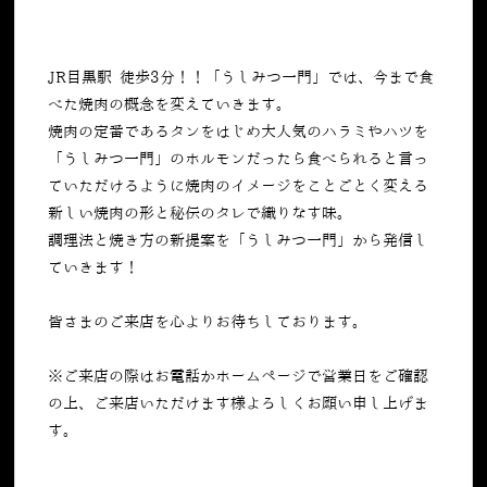
JR目黒駅 徒歩3分！！「うしみつ一門」では、今まで食
べた焼肉の概念を変えていきます。
焼肉の定番であるタンをはじめ大人気のハラミやハツを
「うしみつ一門」のホルモンだったら食べられると言っ
ていただけるように焼肉のイメージをことごとく変える
新しい焼肉の形と秘伝のタレで織りなす味。
調理法と焼き方の新提案を「うしみつ一門」から発信し
ていきます！
皆さまのご来店を心よりお待ちしております。
※ご来店の際はお電話かホームページで営業日をご確認
の上、ご来店いただけます様よろしくお願い申し上げま
す。