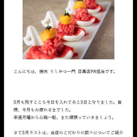
こんにちは、焼肉 うしみつ一門 目黒店PR担当です。
3
月も残すところ今日を入れてあと
3
日となりました。皆
様、今月もお疲れさまでした。
来週月曜から心機一転、また頑張っていきましょう。
さて
3
月ラストは、当店のこだわりの数々についてご紹介