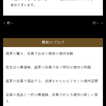
合がございます。
< 前へ
次へ >
最新のブログ
晩夏の驚き、目黒で出会う無限の焼肉体験
記念日の最適解、盛夏の目黒で紡ぐ特別な焼肉の物語
盛夏の目黒で堪能する、洗練されたおもてなしの焼肉空間
至高の逸品と一杯の最適解、目黒で叶える焼肉の新しい答
え