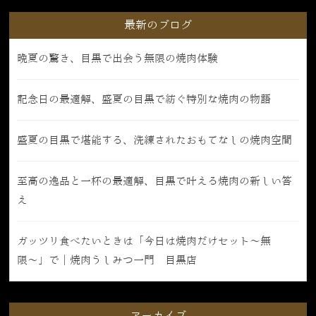
最新のブログ
晩夏の驚き、目黒で出会う無限の焼肉体験
記念日の最適解、盛夏の目黒で紡ぐ特別な焼肉の物語
盛夏の目黒で堪能する、洗練されたおもてなしの焼肉空間
至高の逸品と一杯の最適解、目黒で叶える焼肉の新しい答
え
ガッツリ食べたいときは「今日は焼肉だけセット〜無
限〜」で｜焼肉うしみつ一門 目黒店