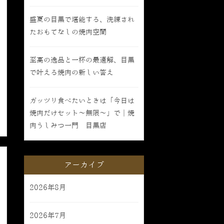
盛夏の目黒で堪能する、洗練され
たおもてなしの焼肉空間
至高の逸品と一杯の最適解、目黒
で叶える焼肉の新しい答え
ガッツリ食べたいときは「今日は
焼肉だけセット〜無限〜」で｜焼
肉うしみつ一門 目黒店
アーカイブ
2026年8月
2026年7月