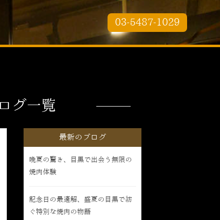
03-5487-1029
ログ一覧
最新のブログ
晩夏の驚き、目黒で出会う無限の
焼肉体験
記念日の最適解、盛夏の目黒で紡
ぐ特別な焼肉の物語