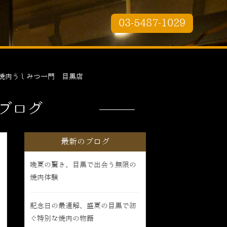
03-5487-1029
焼肉うしみつ一門 目黒店
ブログ
最新のブログ
晩夏の驚き、目黒で出会う無限の
焼肉体験
記念日の最適解、盛夏の目黒で紡
ぐ特別な焼肉の物語