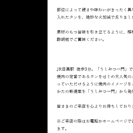
部位によって硬さや味わいがまったく異
入れたタンを、絶妙な火加減で炙りまし
素材のもつ旨味を引き立てるように、檸
酢胡椒でご賞味ください。
JR目黒駅 徒歩3分。「うしみつ一門」
焼肉の定番であるタンをはじめ大人気の
っていただけるように焼肉のイメージを
かたの新提案を「うしみつ一門」から発
皆さまのご来店を心よりお待ちしており
※ご来店の際はお電話かホームページで
ます。