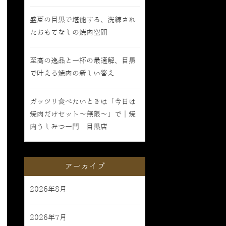
盛夏の目黒で堪能する、洗練され
たおもてなしの焼肉空間
至高の逸品と一杯の最適解、目黒
で叶える焼肉の新しい答え
ガッツリ食べたいときは「今日は
焼肉だけセット〜無限〜」で｜焼
肉うしみつ一門 目黒店
アーカイブ
2026年8月
2026年7月