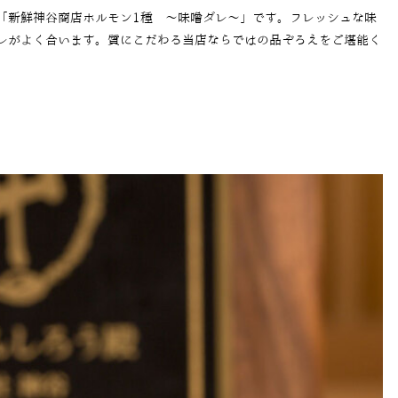
「新鮮神谷商店ホルモン1種 ～味噌ダレ～」です。フレッシュな味
レがよく合います。質にこだわる当店ならではの品ぞろえをご堪能く