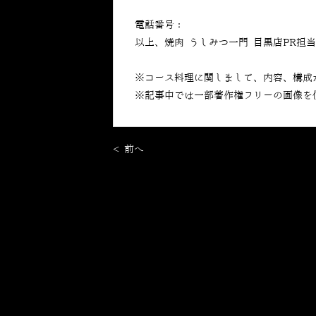
電話番号：
050-5269-7023
以上、焼肉 うしみつ一門 目黒店PR担
※コース料理に関しまして、内容、構成
※記事中では一部著作権フリーの画像を
< 前へ