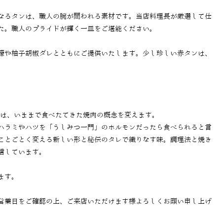
なるタンは、職人の腕が問われる素材です。当店料理長が厳選して仕
た。職人のプライドが輝く一皿をご堪能ください。
檬や柚子胡椒ダレとともにご提供いたします。少し珍しい赤タンは、
では、いままで食べたてきた焼肉の概念を変えます。
ハラミやハツを「うしみつ一門」のホルモンだったら食べられると言
ことごとく変える新しい形と秘伝のタレで織りなす味。調理法と焼き
信しています。
ます。
営業日をご確認の上、ご来店いただけます様よろしくお願い申し上げ