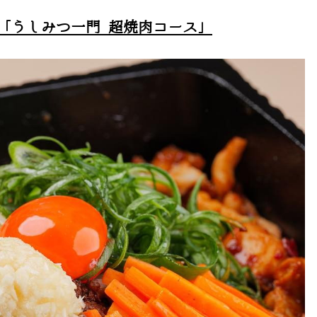
「うしみつ一門 超焼肉コース」