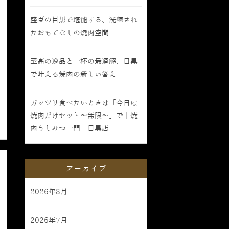
盛夏の目黒で堪能する、洗練され
たおもてなしの焼肉空間
至高の逸品と一杯の最適解、目黒
で叶える焼肉の新しい答え
ガッツリ食べたいときは「今日は
焼肉だけセット〜無限〜」で｜焼
肉うしみつ一門 目黒店
アーカイブ
2026年8月
2026年7月