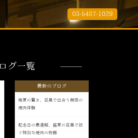
03-5487-1029
ログ一覧
最新のブログ
晩夏の驚き、目黒で出会う無限の
焼肉体験
記念日の最適解、盛夏の目黒で紡
ぐ特別な焼肉の物語