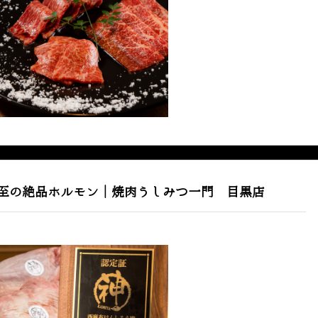
至の絶品ホルモン｜焼肉うしみつ一門 目黒店