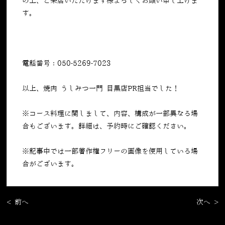
の上、ご来店いただけます様よろしくお願い申し上げま
す。
電話番号：050-5269-7023
以上、焼肉 うしみつ一門 目黒店PR担当でした！
※コース料理に関しまして、内容、構成が一部異なる場
合もございます。詳細は、予約時にご確認ください。
※記事中では一部著作権フリーの画像を使用している場
合がございます。
< 前へ
次へ >