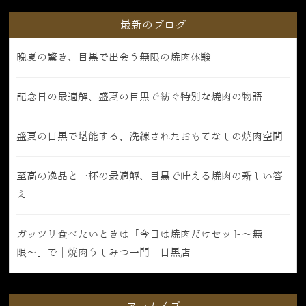
最新のブログ
晩夏の驚き、目黒で出会う無限の焼肉体験
記念日の最適解、盛夏の目黒で紡ぐ特別な焼肉の物語
盛夏の目黒で堪能する、洗練されたおもてなしの焼肉空間
至高の逸品と一杯の最適解、目黒で叶える焼肉の新しい答
え
ガッツリ食べたいときは「今日は焼肉だけセット〜無
限〜」で｜焼肉うしみつ一門 目黒店