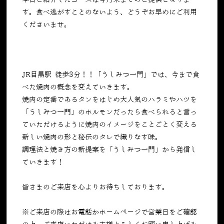
本日ご紹介したコースは今月末までのご提供となりま
す。食べ逃がすことのないよう、どうぞお早めにご利用
くださいませ。
JR目黒駅 徒歩3分！！「うしみつ一門」では、今まで食
べた焼肉の概念を変えていきます。
焼肉の定番であるタンをはじめ大人気のハラミやハツを
「うしみつ一門」のホルモンだったら食べられると言っ
ていただけるように焼肉のイメージをことごとく変える
新しい焼肉の形と秘伝のタレで織りなす味。
調理法と焼き方の新提案を「うしみつ一門」から発信し
ていきます！
皆さまのご来店を心よりお待ちしております。
※ご来店の際はお電話かホームページで営業日をご確認