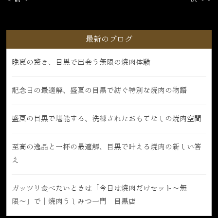
最新のブログ
晩夏の驚き、目黒で出会う無限の焼肉体験
記念日の最適解、盛夏の目黒で紡ぐ特別な焼肉の物語
盛夏の目黒で堪能する、洗練されたおもてなしの焼肉空間
至高の逸品と一杯の最適解、目黒で叶える焼肉の新しい答
え
ガッツリ食べたいときは「今日は焼肉だけセット〜無
限〜」で｜焼肉うしみつ一門 目黒店