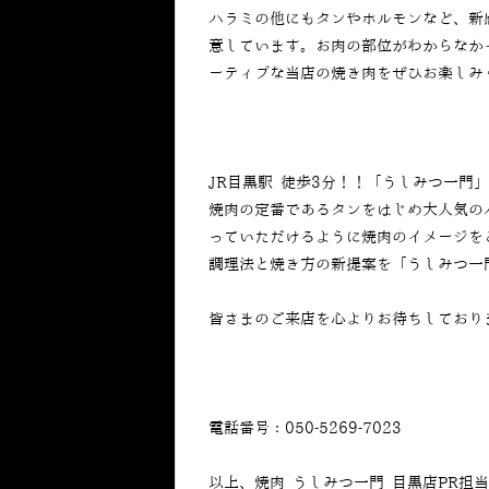
ハラミの他にもタンやホルモンなど、新
意しています。お肉の部位がわからなか
ーティブな当店の焼き肉をぜひお楽しみ
JR目黒駅 徒歩3分！！「うしみつ一門
焼肉の定番であるタンをはじめ大人気の
っていただけるように焼肉のイメージを
調理法と焼き方の新提案を「うしみつ一
皆さまのご来店を心よりお待ちしており
電話番号：050-5269-7023
以上、焼肉 うしみつ一門 目黒店PR担