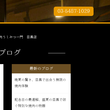
03-5487-1029
肉うしみつ一門 目黒店
ブログ
最新のブログ
晩夏の驚き、目黒で出会う無限の
焼肉体験
記念日の最適解、盛夏の目黒で紡
ぐ特別な焼肉の物語