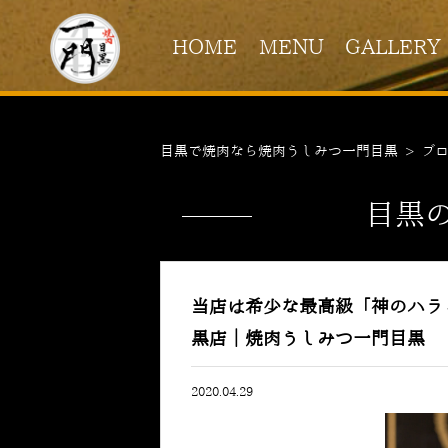
HOME
MENU
GALLERY
目黒で焼肉なら焼肉うしみつ一門目黒
>
ブ
目黒
当店は希少な最高級「神のハラ
黒店｜焼肉うしみつ一門目黒
2020.04.29