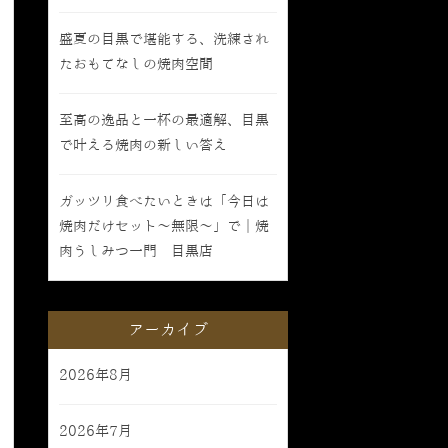
盛夏の目黒で堪能する、洗練され
たおもてなしの焼肉空間
至高の逸品と一杯の最適解、目黒
で叶える焼肉の新しい答え
ガッツリ食べたいときは「今日は
焼肉だけセット〜無限〜」で｜焼
肉うしみつ一門 目黒店
アーカイブ
2026年8月
2026年7月