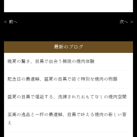
< 前へ
次へ >
最新のブログ
晩夏の驚き、目黒で出会う無限の焼肉体験
記念日の最適解、盛夏の目黒で紡ぐ特別な焼肉の物語
盛夏の目黒で堪能する、洗練されたおもてなしの焼肉空間
至高の逸品と一杯の最適解、目黒で叶える焼肉の新しい答
え