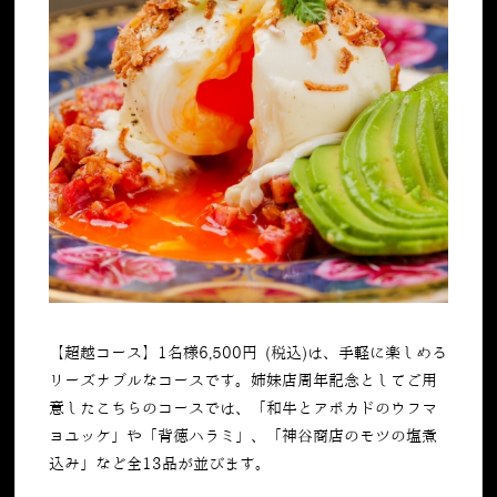
【超越コース】
1
名様
6,500
円
(
税込
)
は、手軽に楽しめる
リーズナブルなコースです。姉妹店周年記念としてご用
意したこちらのコースでは、「和牛とアボカドのウフマ
ヨユッケ」や「背徳ハラミ」、「神谷商店のモツの塩煮
込み」など全
13
品が並びます。