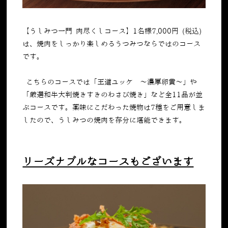
【うしみつ一門 肉尽くしコース】
1
名様
7,000
円
(
税込
)
は、焼肉をしっかり楽しめるうつみつならではのコース
です。
こちらのコースでは「王道ユッケ 〜濃厚卵黄〜」や
「厳選和牛大判焼きすきのわさび焼き」など全
11
品が並
ぶコースです。薬味にこだわった焼物は
7
種をご用意しま
したので、うしみつの焼肉を存分に堪能できます。
リーズナブルなコースもございます