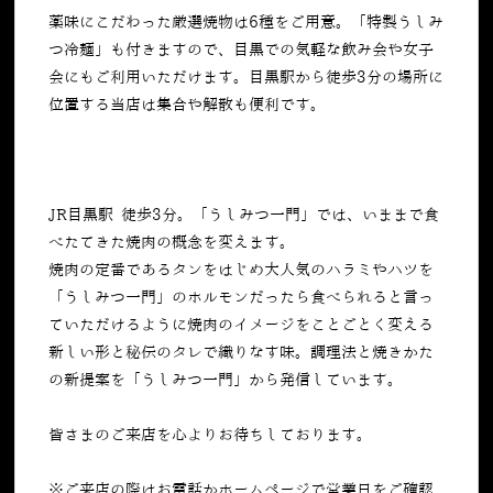
薬味にこだわった厳選焼物は
6
種をご用意。「特製うしみ
つ冷麺」も付きますので、目黒での気軽な飲み会や女子
会にもご利用いただけます。目黒駅から徒歩
3
分の場所に
位置する当店は集合や解散も便利です。
JR目黒駅 徒歩3分。「うしみつ一門」では、いままで食
べたてきた焼肉の概念を変えます。
焼肉の定番であるタンをはじめ大人気のハラミやハツを
「うしみつ一門」のホルモンだったら食べられると言っ
ていただけるように焼肉のイメージをことごとく変える
新しい形と秘伝のタレで織りなす味。調理法と焼きかた
の新提案を「うしみつ一門」から発信しています。
皆さまのご来店を心よりお待ちしております。
※ご来店の際はお電話かホームページで営業日をご確認