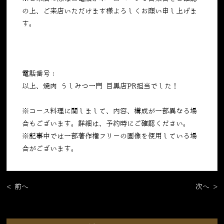
の上、ご来店いただけます様よろしくお願い申し上げま
す。
電話番号：
050-5269-7023
以上、焼肉 うしみつ一門 目黒店PR担当でした！
※コース料理に関しまして、内容、構成が一部異なる場
合もございます。詳細は、予約時にご確認ください。
※記事中では一部著作権フリーの画像を使用している場
合がございます。
< 前へ
次へ >