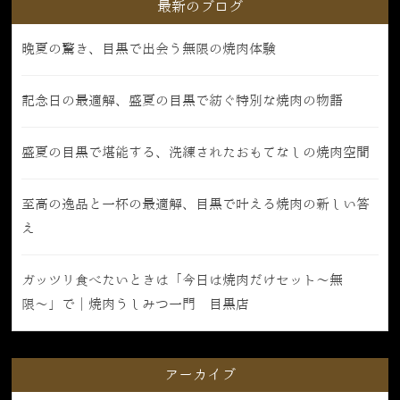
最新のブログ
晩夏の驚き、目黒で出会う無限の焼肉体験
記念日の最適解、盛夏の目黒で紡ぐ特別な焼肉の物語
盛夏の目黒で堪能する、洗練されたおもてなしの焼肉空間
至高の逸品と一杯の最適解、目黒で叶える焼肉の新しい答
え
ガッツリ食べたいときは「今日は焼肉だけセット〜無
限〜」で｜焼肉うしみつ一門 目黒店
アーカイブ