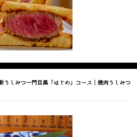
新うしみつ一門目黒「はじめ」コース｜焼肉うしみつ