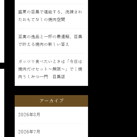
盛夏の目黒で堪能する、洗練され
たおもてなしの焼肉空間
至高の逸品と一杯の最適解、目黒
で叶える焼肉の新しい答え
ガッツリ食べたいときは「今日は
焼肉だけセット〜無限〜」で｜焼
肉うしみつ一門 目黒店
アーカイブ
2026年8月
2026年7月