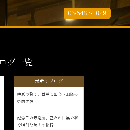
03-5487-1029
ログ一覧
最新のブログ
晩夏の驚き、目黒で出会う無限の
焼肉体験
記念日の最適解、盛夏の目黒で紡
ぐ特別な焼肉の物語