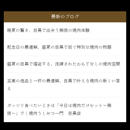
最新のブログ
晩夏の驚き、目黒で出会う無限の焼肉体験
記念日の最適解、盛夏の目黒で紡ぐ特別な焼肉の物語
盛夏の目黒で堪能する、洗練されたおもてなしの焼肉空間
至高の逸品と一杯の最適解、目黒で叶える焼肉の新しい答
え
ガッツリ食べたいときは「今日は焼肉だけセット〜無
限〜」で｜焼肉うしみつ一門 目黒店