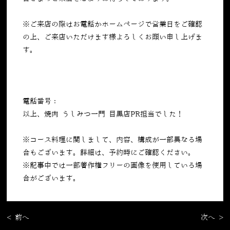
※ご来店の際はお電話かホームページで営業日をご確認
の上、ご来店いただけます様よろしくお願い申し上げま
す。
電話番号：
050-5269-7023
以上、焼肉 うしみつ一門 目黒店PR担当でした！
※コース料理に関しまして、内容、構成が一部異なる場
合もございます。詳細は、予約時にご確認ください。
※記事中では一部著作権フリーの画像を使用している場
合がございます。
< 前へ
次へ >