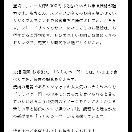
登場し、お一人様5,000円 (税込)というお手頃価格が魅
力です。もちろん、
スタッフが全てのお肉を焼かせてい
ただくフルアテンドでお食事をご提供させていただきま
す。フリードリンクもセットになってこのお値段は、お
得すぎると評判です。ぜひ美味しいお肉とお気に入りの
ドリンクで、充実した時間をお過ごしください。
JR目黒駅 徒歩3分。「うしみつ一門」では、いままで食
べたてきた焼肉の概念を変えます。
焼肉の定番であるタンをはじめ大人気のハラミやハツを
「うしみつ一門」のホルモンだったら食べられると言っ
ていただけるように焼肉のイメージをことごとく変える
新しい形と秘伝のタレで織りなす味。調理法と焼きかた
の新提案を「うしみつ一門」から発信しています。
皆さまのご来店を心よりお待ちしております。