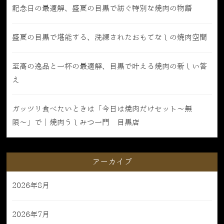
記念日の最適解、盛夏の目黒で紡ぐ特別な焼肉の物語
盛夏の目黒で堪能する、洗練されたおもてなしの焼肉空間
至高の逸品と一杯の最適解、目黒で叶える焼肉の新しい答
え
ガッツリ食べたいときは「今日は焼肉だけセット〜無
限〜」で｜焼肉うしみつ一門 目黒店
アーカイブ
2026年8月
2026年7月