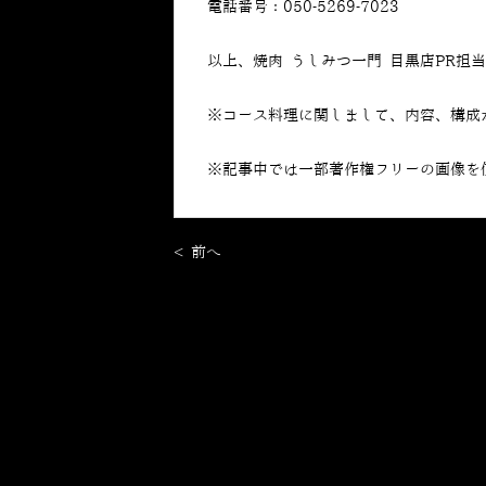
電話番号：050-5269-7023
以上、焼肉 うしみつ一門 目黒店PR担
※コース料理に関しまして、内容、構成
※記事中では一部著作権フリーの画像を
< 前へ