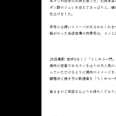
牛タンや赤身のお肉を使った、お肉本来
ポン酢のジュレを添えてさっぱりと、噛
仕上げました。
赤身には硬いイメージがあるかもしれま
脂がのった当店自慢の肉寿司は、スッと
JR目黒駅 徒歩3分！！「うしみつ一門
焼肉の定番であるタンをはじめ大人気の
っていただけるように焼肉のイメージを
調理法と焼き方の新提案を「うしみつ一
皆さまのご来店を心よりお待ちしており