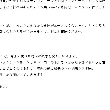
の旨みが楽しめる肉寿司です。サッとお湯にくぐらせたタンしゃぶは
むほどに旨みがあふれてくる柔らかな赤身肉はサッと炙って香ばしく
せんが、しっとりと柔らかな食感がお米とよく合います。しっかりと
口のなかでとろけていきますよ。ぜひご賞味ください。
」では、今まで食べた焼肉の概念を変えていきます。
ハラミやハツを「うしみつ一門」のホルモンだったら食べられると言
ことごとく変える新しい焼肉の形と秘伝のタレで織りなす味。
門」から発信していきます！
ます。