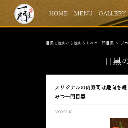
HOME
MENU
GALLERY
目黒で焼肉なら焼肉うしみつ一門目黒
>
ブ
目黒
オリジナルの肉寿司は趣向を凝
みつ一門目黒
2020.03.18