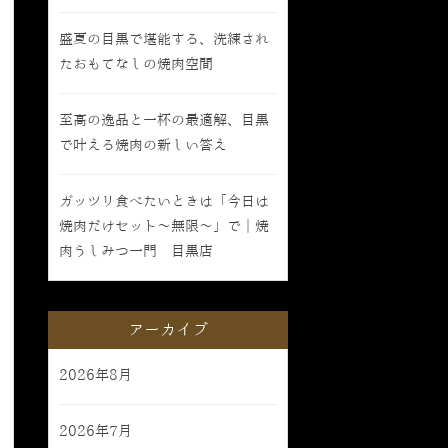
盛夏の目黒で堪能する、洗練され
たおもてなしの焼肉空間
至高の逸品と一杯の最適解、目黒
で叶える焼肉の新しい答え
ガッツリ食べたいときは「今日は
焼肉だけセット〜無限〜」で｜焼
肉うしみつ一門 目黒店
アーカイブ
2026年8月
2026年7月