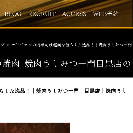
BLOG
RECRUIT
ACCESS
WEB予約
ログ
>
オリジナルの肉寿司は趣向を凝らした逸品！｜焼肉うしみつ一門
の焼肉 焼肉うしみつ一門目黒店の
らした逸品！｜焼肉うしみつ一門 目黒店｜焼肉うし