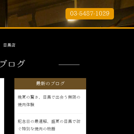
03-5487-1029
 目黒店
ブログ
最新のブログ
晩夏の驚き、目黒で出会う無限の
焼肉体験
記念日の最適解、盛夏の目黒で紡
ぐ特別な焼肉の物語