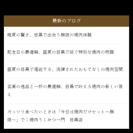
最新のブログ
晩夏の驚き、目黒で出会う無限の焼肉体験
記念日の最適解、盛夏の目黒で紡ぐ特別な焼肉の物語
盛夏の目黒で堪能する、洗練されたおもてなしの焼肉空間
至高の逸品と一杯の最適解、目黒で叶える焼肉の新しい答
え
ガッツリ食べたいときは「今日は焼肉だけセット〜無
限〜」で｜焼肉うしみつ一門 目黒店