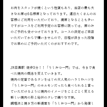
お肉をスタッフが焼くという性質もあり、当店の最も大
きなお席は6名様席となっております。連日たくさんのお
客様にご利用をいただいており、満席となることも多い
ですがコースをご利用予定のお客様に限っては、席のみ
のご予約も受けつけております。コースの決定はご来店
いただいてからで構いませんので、日程が決まった段階
でお早めにご予約いただくのがおすすめです。
JR目黒駅 徒歩3分！！「うしみつ一門」では、今まで食
べた焼肉の概念を変えていきます。
焼肉の定番であるタンをはじめ大人気のハラミやハツを
「うしみつ一門」のホルモンだったら食べられると言っ
ていただけるように焼肉のイメージをことごとく変える
新しい焼肉の形と秘伝のタレで織りなす味。
調理法と焼き方の新提案を「うしみつ一門」から発信し