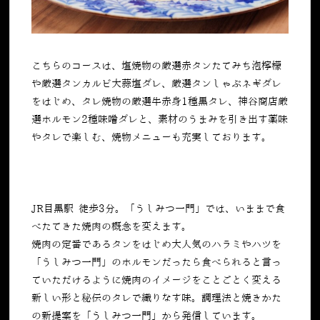
こちらのコースは、塩焼物の厳選赤タンたてみち泡檸檬
や厳選タンカルビ大蒜塩ダレ、厳選タンしゃぶネギダレ
をはじめ、タレ焼物の厳選牛赤身1種黒タレ、神谷商店厳
選ホルモン2種味噌ダレと、素材のうまみを引き出す薬味
やタレで楽しむ、焼物メニューも充実しております。
JR目黒駅 徒歩3分。「うしみつ一門」では、いままで食
べたてきた焼肉の概念を変えます。
焼肉の定番であるタンをはじめ大人気のハラミやハツを
「うしみつ一門」のホルモンだったら食べられると言っ
ていただけるように焼肉のイメージをことごとく変える
新しい形と秘伝のタレで織りなす味。調理法と焼きかた
の新提案を「うしみつ一門」から発信しています。