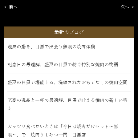
< 前へ
次へ >
最新のブログ
晩夏の驚き、目黒で出会う無限の焼肉体験
記念日の最適解、盛夏の目黒で紡ぐ特別な焼肉の物語
盛夏の目黒で堪能する、洗練されたおもてなしの焼肉空間
至高の逸品と一杯の最適解、目黒で叶える焼肉の新しい答
え
ガッツリ食べたいときは「今日は焼肉だけセット〜無
限〜」で｜焼肉うしみつ一門 目黒店