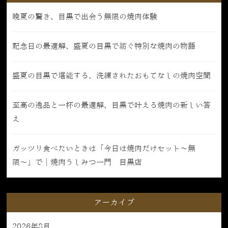
晩夏の驚き、目黒で出会う無限の焼肉体験
記念日の最適解、盛夏の目黒で紡ぐ特別な焼肉の物語
盛夏の目黒で堪能する、洗練されたおもてなしの焼肉空間
至高の逸品と一杯の最適解、目黒で叶える焼肉の新しい答
え
ガッツリ食べたいときは「今日は焼肉だけセット〜無
限〜」で｜焼肉うしみつ一門 目黒店
アーカイブ
2026年8月