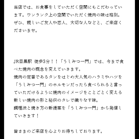
当店では、お食事をしていただく空間にもこだわってい
ます。ワンランク上の空間でいただく焼肉の味は格別。
ぜひ、親しいご友人や恋人、大切な人などと、ご来店く
ださいませ。
JR目黒駅 徒歩3分！！「うしみつ一門」では、今まで食
べた焼肉の概念を変えていきます。
焼肉の定番であるタンをはじめ大人気のハラミやハツを
「うしみつ一門」のホルモンだったら食べられると言っ
ていただけるように焼肉のイメージをことごとく変える
新しい焼肉の形と秘伝のタレで織りなす味。
調理法と焼き方の新提案を「うしみつ一門」から発信し
ていきます！
皆さまのご来店を心よりお待ちしております。