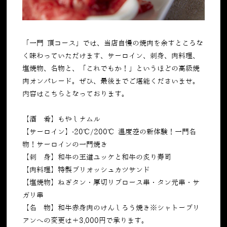
「一門 頂コース」では、当店自慢の焼肉を余すところな
く味わっていただけます、サーロイン、刺身、肉料理、
塩焼物、名物と、「これでもか！」というほどの高級焼
肉オンパレード。ぜひ、最後までご堪能くださいませ。
内容はこちらとなっております。
【酒 肴】もやしナムル
【サーロイン】-20℃/200℃ 温度差の新体験！一門名
物！サーロインの一門焼き
【刺 身】和牛の王道ユッケと和牛の炙り寿司
【肉料理】特製ブリオッシュカツサンド
【塩焼物】ねぎタン・厚切リブロース串・タン元串・サ
ガリ串
【名 物】和牛赤身肉のけんしろう焼き※シャトーブリ
アンへの変更は＋3,000円で承ります。