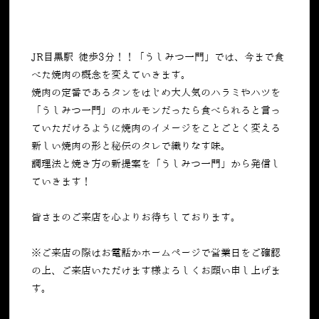
JR目黒駅 徒歩3分！！「うしみつ一門」では、今まで食
べた焼肉の概念を変えていきます。
焼肉の定番であるタンをはじめ大人気のハラミやハツを
「うしみつ一門」のホルモンだったら食べられると言っ
ていただけるように焼肉のイメージをことごとく変える
新しい焼肉の形と秘伝のタレで織りなす味。
調理法と焼き方の新提案を「うしみつ一門」から発信し
ていきます！
皆さまのご来店を心よりお待ちしております。
※ご来店の際はお電話かホームページで営業日をご確認
の上、ご来店いただけます様よろしくお願い申し上げま
す。