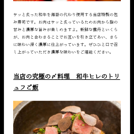
サッと炙った和牛を海苔の代わり使用する当店特製の包
み寿司です。お肉はサッと炙っているためお肉から脂の
甘みと濃厚な旨みが楽しめますよ。新鮮な雲丹といくら
が、お肉と合わさることでお互いを引き立てあい、さら
に味わい深く濃厚に仕上がっています。ぜひひと口で召
し上がっていただき濃厚な味わいをご堪能ください。
当店の究極の〆料理 和牛ヒレのトリ
ュフご飯