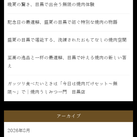
晩夏の驚き、目黒で出会う無限の焼肉体験
記念日の最適解、盛夏の目黒で紡ぐ特別な焼肉の物語
盛夏の目黒で堪能する、洗練されたおもてなしの焼肉空間
至高の逸品と一杯の最適解、目黒で叶える焼肉の新しい答
え
ガッツリ食べたいときは「今日は焼肉だけセット〜無
限〜」で｜焼肉うしみつ一門 目黒店
アーカイブ
2026年8月