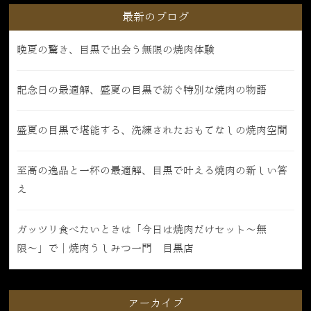
最新のブログ
晩夏の驚き、目黒で出会う無限の焼肉体験
記念日の最適解、盛夏の目黒で紡ぐ特別な焼肉の物語
盛夏の目黒で堪能する、洗練されたおもてなしの焼肉空間
至高の逸品と一杯の最適解、目黒で叶える焼肉の新しい答
え
ガッツリ食べたいときは「今日は焼肉だけセット〜無
限〜」で｜焼肉うしみつ一門 目黒店
アーカイブ