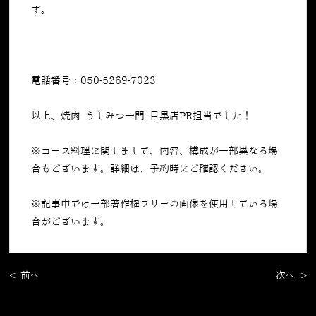
す。
電話番号：050-5269-7023
以上、焼肉 うしみつ一門 目黒店PR担当でした！
※コース料理に関しまして、内容、構成が一部異なる場
合もございます。詳細は、予約時にご確認ください。
※記事中では一部著作権フリーの画像を使用している場
合がございます。
< 前へ
次へ >