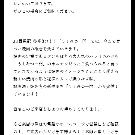
ただいいております。
ぜひこの機会にご賞味ください。
JR目黒駅 徒歩3分！！「うしみつ一門」では、今まで食
べた焼肉の概念を変えていきます。
焼肉の定番であるタンをはじめ大人気のハラミやハツを
「うしみつ一門」のホルモンだったら食べられると言っ
ていただけるように焼肉のイメージをことごとく変える
新しい焼肉の形と秘伝のタレで織りなす味。
調理法と焼き方の新提案を「うしみつ一門」から発信し
ていきます！
皆さまのご来店を心よりお待ちしております。
※ご来店の際はお電話かホームページで営業日をご確認
の上、ご来店いただけます様よろしくお願い申し上げま