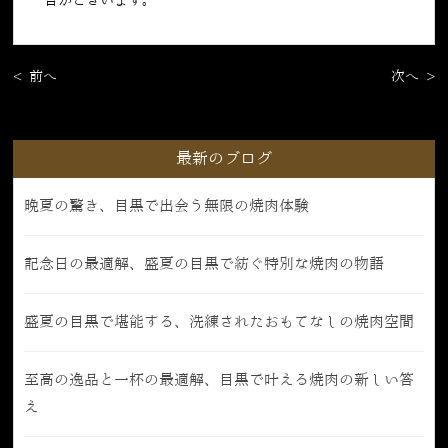
合がございます。
< 前へ
次へ >
最新のブログ
晩夏の驚き、目黒で出会う無限の焼肉体験
記念日の最適解、盛夏の目黒で紡ぐ特別な焼肉の物語
盛夏の目黒で堪能する、洗練されたおもてなしの焼肉空間
至高の逸品と一杯の最適解、目黒で叶える焼肉の新しい答
え