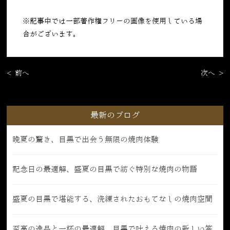
※記事中では一部著作権フリーの画像を使用している場
合がございます。
< 前へ
次へ >
最新のブログ
晩夏の驚き、目黒で出会う無限の焼肉体験
記念日の最適解、盛夏の目黒で紡ぐ特別な焼肉の物語
盛夏の目黒で堪能する、洗練されたおもてなしの焼肉空間
至高の逸品と一杯の最適解、目黒で叶える焼肉の新しい答