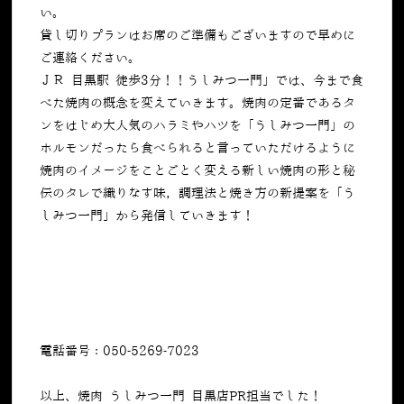
い。
貸し切りプランはお席のご準備もございますので早めに
ご連絡ください。
ＪＲ 目黒駅 徒歩3分！！うしみつ一門」では、今まで食
べた焼肉の概念を変えていきます。焼肉の定番であるタ
ンをはじめ大人気のハラミやハツを「うしみつ一門」の
ホルモンだったら食べられると言っていただけるように
焼肉のイメージをことごとく変える新しい焼肉の形と秘
伝のタレで織りなす味，調理法と焼き方の新提案を「う
しみつ一門」から発信していきます！
電話番号：050-5269-7023
以上、焼肉 うしみつ一門 目黒店PR担当でした！