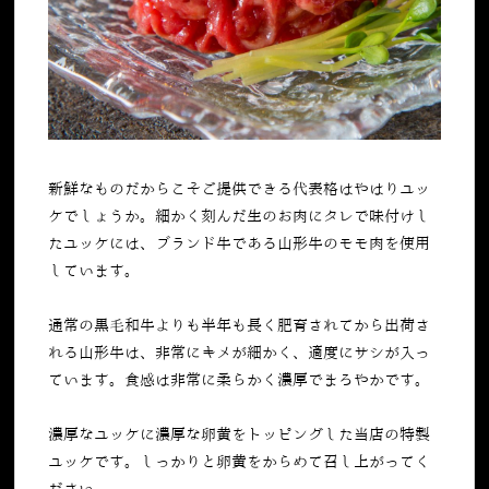
新鮮なものだからこそご提供できる代表格はやはりユッ
ケでしょうか。細かく刻んだ生のお肉にタレで味付けし
たユッケには、ブランド牛である山形牛のモモ肉を使用
しています。
通常の黒毛和牛よりも半年も長く肥育されてから出荷さ
れる山形牛は、非常にキメが細かく、適度にサシが入っ
ています。食感は非常に柔らかく濃厚でまろやかです。
濃厚なユッケに濃厚な卵黄をトッピングした当店の特製
ユッケです。しっかりと卵黄をからめて召し上がってく