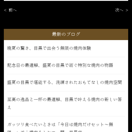
< 前へ
次へ >
最新のブログ
晩夏の驚き、目黒で出会う無限の焼肉体験
記念日の最適解、盛夏の目黒で紡ぐ特別な焼肉の物語
盛夏の目黒で堪能する、洗練されたおもてなしの焼肉空間
至高の逸品と一杯の最適解、目黒で叶える焼肉の新しい答
え
ガッツリ食べたいときは「今日は焼肉だけセット〜無