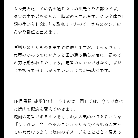
タン元とは、その名の通りタンの根元となる部位です。
タンの中で最も柔らかく脂がのっています。タン全体で1
頭の牛から1~2kgしか取れませんので、さらにタン元は
希少な部位と言えます。
厚切りにしたものを串でご提供しますが、しっかりとし
た厚みがあるのにサクッと歯が通る柔らかさに、初めて
の方は驚かれるでしょう。定番のレモンではなく、すだ
ちを搾って召し上がっていただくのが当店流です。
JR目黒駅 徒歩3分！！うしみつ一門」では、今まで食べ
た焼肉の概念を変えていきます。
焼肉の定番であるタンをはじめ大人気のハラミやハツを
「うしみつ一門」のホルモンだったら食べられると言っ
ていただけるように焼肉のイメージをことごとく変える