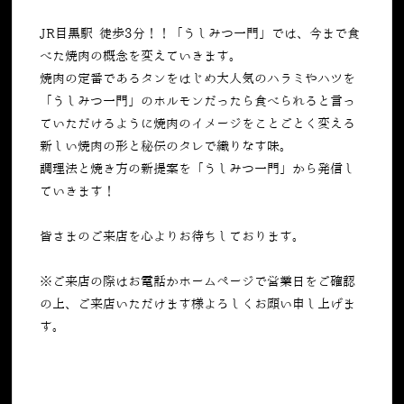
JR目黒駅 徒歩3分！！「うしみつ一門」では、今まで食
べた焼肉の概念を変えていきます。
焼肉の定番であるタンをはじめ大人気のハラミやハツを
「うしみつ一門」のホルモンだったら食べられると言っ
ていただけるように焼肉のイメージをことごとく変える
新しい焼肉の形と秘伝のタレで織りなす味。
調理法と焼き方の新提案を「うしみつ一門」から発信し
ていきます！
皆さまのご来店を心よりお待ちしております。
※ご来店の際はお電話かホームページで営業日をご確認
の上、ご来店いただけます様よろしくお願い申し上げま
す。