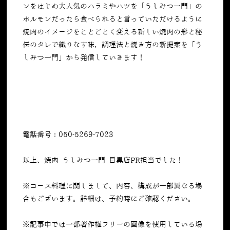
ンをはじめ大人気のハラミやハツを「うしみつ一門」の
ホルモンだったら食べられると言っていただけるように
焼肉のイメージをことごとく変える新しい焼肉の形と秘
伝のタレで織りなす味，調理法と焼き方の新提案を「う
しみつ一門」から発信していきます！
電話番号：050-5269-7023
以上、焼肉 うしみつ一門 目黒店PR担当でした！
※コース料理に関しまして、内容、構成が一部異なる場
合もございます。詳細は、予約時にご確認ください。
※記事中では一部著作権フリーの画像を使用している場