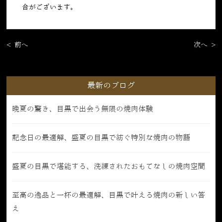
合がございます。
< 前へ
次へ >
最新のブログ
晩夏の驚き、目黒で出会う無限の焼肉体験
記念日の最適解、盛夏の目黒で紡ぐ特別な焼肉の物語
盛夏の目黒で堪能する、洗練されたおもてなしの焼肉空間
至高の逸品と一杯の最適解、目黒で叶える焼肉の新しい答
え