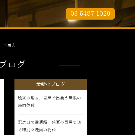
03-5487-1029
 目黒店
ブログ
最新のブログ
晩夏の驚き、目黒で出会う無限の
焼肉体験
記念日の最適解、盛夏の目黒で紡
ぐ特別な焼肉の物語