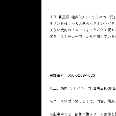
ＪＲ 目黒駅 徒歩3分！！うしみつ一
るタンをはじめ大人気のハラミやハツを
ように焼肉のイメージをことごとく変え
案を「うしみつ一門」から発信していき
電話番号：050-5269-7023
以上、焼肉 うしみつ一門 目黒店PR担
※コース料理に関しまして、内容、構成
※記事中では一部著作権フリーの画像を