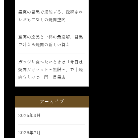
盛夏の目黒で堪能する、洗練され
たおもてなしの焼肉空間
至高の逸品と一杯の最適解、目黒
で叶える焼肉の新しい答え
ガッツリ食べたいときは「今日は
焼肉だけセット〜無限〜」で｜焼
肉うしみつ一門 目黒店
アーカイブ
2026年8月
2026年7月