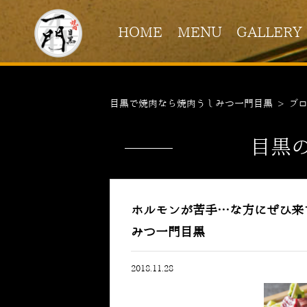
HOME
MENU
GALLERY
目黒で焼肉なら焼肉うしみつ一門目黒
>
ブ
目黒
ホルモンが苦手…な方にぜひ来
みつ一門目黒
2018.11.28