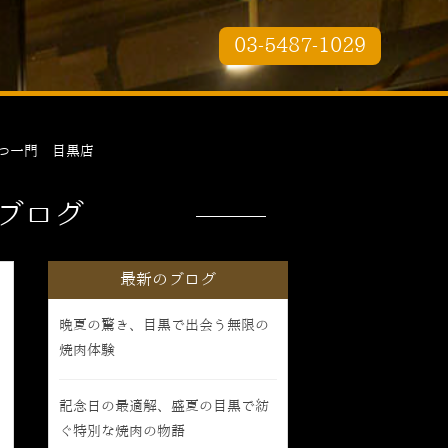
03-5487-1029
つ一門 目黒店
ブログ
最新のブログ
晩夏の驚き、目黒で出会う無限の
焼肉体験
記念日の最適解、盛夏の目黒で紡
ぐ特別な焼肉の物語