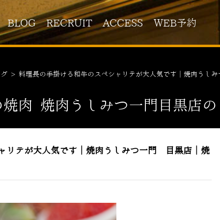
BLOG
RECRUIT
ACCESS
WEB予約
ログ
>
料理長の手掛ける和牛のスペシャリテが大人気です｜焼肉うしみ
の焼肉 焼肉うしみつ一門目黒店の
ャリテが大人気です｜焼肉うしみつ一門 目黒店｜焼