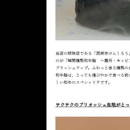
当店の姉妹店である「西麻布けんしろう
のが「瞬間燻製和牛鮨 〜雲丹・キャビ
ブラッシュアップ。ふわっと香る燻製の
和牛鮨は、とっても煌びやかで食べる前
しい和牛のスペシャリテです。
サクサクのブリオッシュ生地がとっ