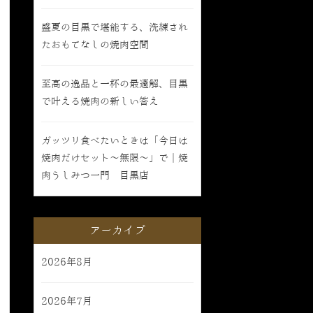
盛夏の目黒で堪能する、洗練され
たおもてなしの焼肉空間
至高の逸品と一杯の最適解、目黒
で叶える焼肉の新しい答え
ガッツリ食べたいときは「今日は
焼肉だけセット〜無限〜」で｜焼
肉うしみつ一門 目黒店
アーカイブ
2026年8月
2026年7月