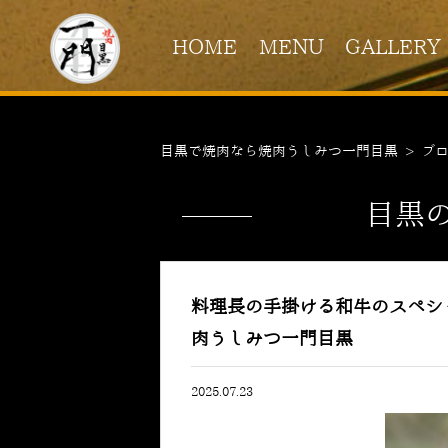
HOME
MENU
GALLERY
目黒で焼肉なら焼肉うしみつ一門目黒
>
ブ
目黒
料理長の手掛ける和牛のスペシ
肉うしみつ一門目黒
2025.07.23