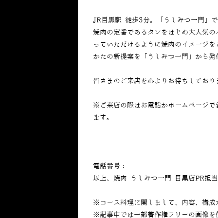
JR目黒駅 徒歩3分。「うしみつ一門」
焼肉の定番であるタンをはじめ大人気の
っていただけるように焼肉のイメージを
かたの新提案を「うしみつ一門」から発
皆さまのご来店を心よりお待ちしており
※ご来店の際はお電話かホームページで
ます。
電話番号：
050-5269-7023
以上、焼肉 うしみつ一門 目黒店PR担
※コース料理に関しまして、内容、構成
※記事中では一部著作権フリーの画像を